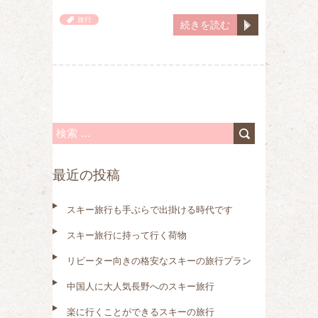
旅行
続きを読む
検
索
最近の投稿
:
スキー旅行も手ぶらで出掛ける時代です
スキー旅行に持って行く荷物
リピーター向きの格安なスキーの旅行プラン
中国人に大人気長野へのスキー旅行
楽に行くことができるスキーの旅行