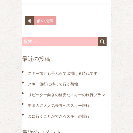
前の投稿
検
索
最近の投稿
:
スキー旅行も手ぶらで出掛ける時代です
スキー旅行に持って行く荷物
リピーター向きの格安なスキーの旅行プラン
中国人に大人気長野へのスキー旅行
楽に行くことができるスキーの旅行
最近のコメント