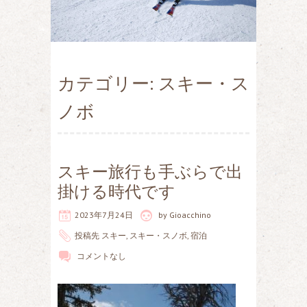
カテゴリー: スキー・ス
ノボ
スキー旅行も手ぶらで出
掛ける時代です
2023年7月24日
by
Gioacchino
投稿先
スキー
,
スキー・スノボ
,
宿泊
コメントなし