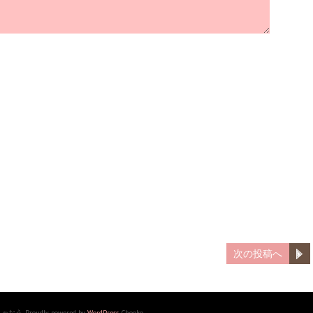
次の投稿へ
. Proudly powered by
WordPress
. Chooko