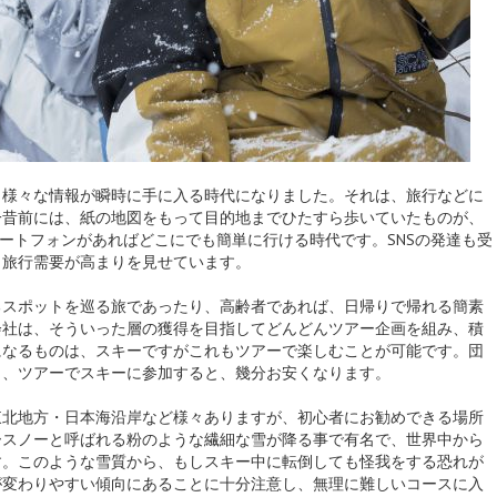
、様々な情報が瞬時に手に入る時代になりました。
それは、旅行などに
一昔前には、紙の地図をもって目的地までひたすら歩いていたものが、
マートフォンがあればどこにでも簡単に行ける時代です。SNSの発達も受
く旅行需要が高まりを見せています。
るスポットを巡る旅であったり、高齢者であれば、日帰りで帰れる簡素
会社は、そういった層の獲得を目指してどんどんツアー企画を組み、積
になるものは、スキーですがこれもツアーで楽しむことが可能です。団
り、ツアーでスキーに参加すると、幾分お安くなります。
東北地方・日本海沿岸など様々ありますが、初心者にお勧めできる場所
ースノーと呼ばれる粉のような繊細な雪が降る事で有名で、世界中から
す。このような雪質から、もしスキー中に転倒しても怪我をする恐れが
が変わりやすい傾向にあることに十分注意し、無理に難しいコースに入