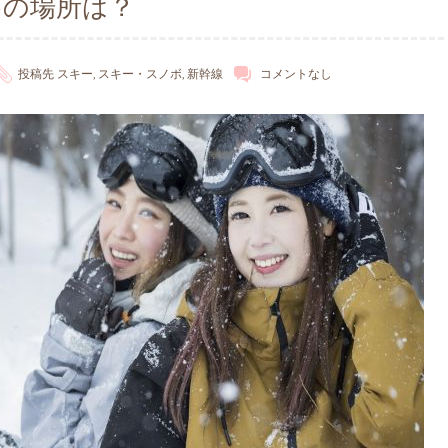
めの場所は？
投稿先
スキー
,
スキー・スノボ
,
新幹線
コメントなし