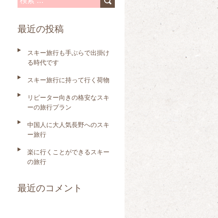
検
索
最近の投稿
:
スキー旅行も手ぶらで出掛け
る時代です
スキー旅行に持って行く荷物
リピーター向きの格安なスキ
ーの旅行プラン
中国人に大人気長野へのスキ
ー旅行
楽に行くことができるスキー
の旅行
最近のコメント